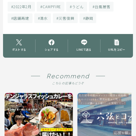
#2022年2月
#CAMPFIRE
#うどん
#台風被害
#店舗再建
#清水
#災害復興
#静岡
ポストする
シェアする
LINEで送る
URLをコピー
Recommend
こちらの記事もどうぞ