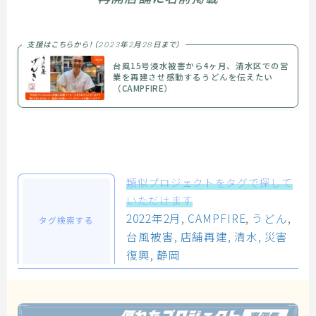
支援はこちらから！（2023年2月28日まで）
台風15号浸水被害から4ヶ月、清水区での営
業を再建させ感動するうどんを伝えたい
（CAMPFIRE）
類似プロジェクトをタグで探して
いただけます
2022年2月
, 
CAMPFIRE
, 
うどん
, 
タグ検索する
台風被害
, 
店舗再建
, 
清水
, 
災害
復興
, 
静岡