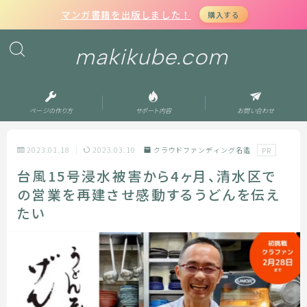
マンガ書籍を出版しました！
購入する
makikube.com
ページの作り方
サポート内容
お問い合わせ
2023.01.18
2023.03.10
クラウドファンディング名鑑
PR
台風15号浸水被害から4ヶ月、清水区で
の営業を再建させ感動するうどんを伝え
たい