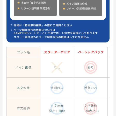
プラン名
スターターパック
ベーシックパック
プ
メイン画像
なし
あり
本文執筆
添削のみ
添削のみ
文字装飾
文字装飾
本文装飾
見出し画像
一覧表込み