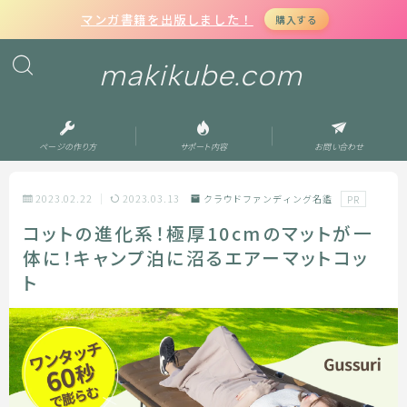
マンガ書籍を出版しました！
購入する
makikube.com
ページの作り方
サポート内容
お問い合わせ
2023.02.22
2023.03.13
クラウドファンディング名鑑
PR
コットの進化系！極厚10cmのマットが一
体に！キャンプ泊に沼るエアーマットコッ
ト